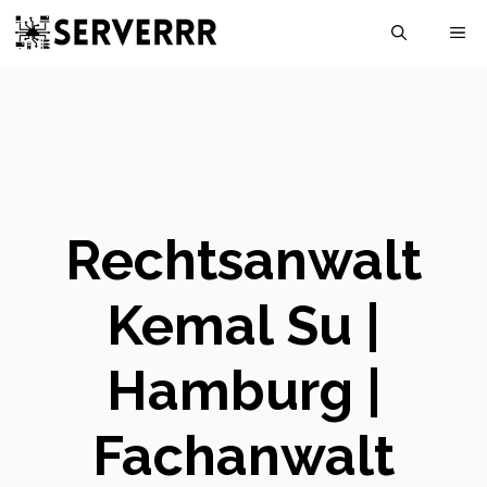
Skip
M
to
content
Rechtsanwalt
Kemal Su |
Hamburg |
Fachanwalt